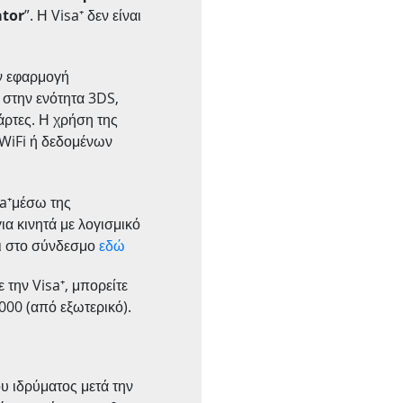
ator
”. Η Visa⁺ δεν είναι
ην εφαρμογή
 στην ενότητα 3DS,
άρτες. Η χρήση της
 WiFi ή δεδομένων
sa⁺μέσω της
α κινητά με λογισμικό
αι στο σύνδεσμο
εδώ
 την Visa⁺, μπορείτε
000 (από εξωτερικό).
ου ιδρύματος μετά την