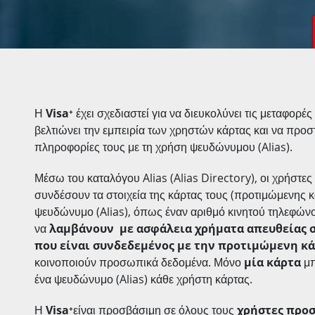
Η
Visa
⁺
έχει σχεδιαστεί για να διευκολύνει τις μεταφορέ
βελτιώνει την εμπειρία των χρηστών κάρτας και να προστ
πληροφορίες τους με τη χρήση ψευδώνυμου (Alias).
Μέσω του καταλόγου Alias (Alias Directory), οι χρήστε
συνδέσουν τα στοιχεία της κάρτας τους (προτιμώμενης κ
ψευδώνυμο (Alias), όπως έναν αριθμό κινητού τηλεφώνο
να
λαμβάνουν με ασφάλεια χρήματα
απευθείας 
που είναι συνδεδεμένος με την προτιμώμενη κά
κοινοποιούν προσωπικά δεδομένα. Μόνο
μία κάρτα
μπ
ένα ψευδώνυμο (Alias) κάθε χρήστη κάρτας.
Η
Visa
⁺
είναι προσβάσιμη σε όλους τους
χρήστες προ