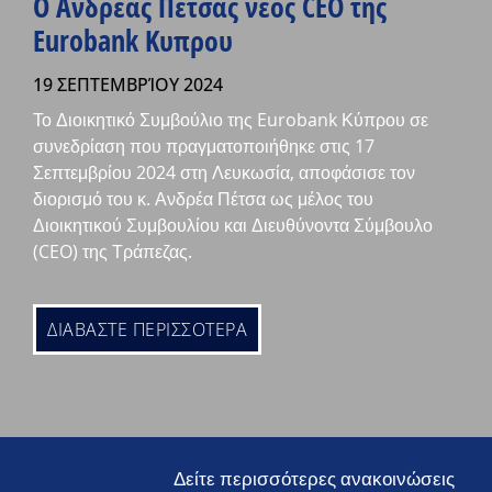
Ο Ανδρεας Πετσας νεος CEO της
Eurobank Κυπρου
19 ΣΕΠΤΕΜΒΡΊΟΥ 2024
Το Διοικητικό Συμβούλιο της Eurobank Κύπρου σε
συνεδρίαση που πραγματοποιήθηκε στις 17
Σεπτεμβρίου 2024 στη Λευκωσία, αποφάσισε τον
διορισμό του κ. Ανδρέα Πέτσα ως μέλος του
Διοικητικού Συμβουλίου και Διευθύνοντα Σύμβουλο
(CEO) της Τράπεζας.
ΔΙΑΒΑΣΤΕ ΠΕΡΙΣΣΟΤΕΡΑ
Δείτε περισσότερες ανακοινώσεις