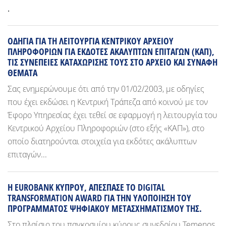
.
ΟΔΗΓΙΑ ΓΙΑ ΤΗ ΛΕΙΤΟΥΡΓΙΑ ΚΕΝΤΡΙΚΟΥ ΑΡΧΕΙΟΥ
ΠΛΗΡΟΦΟΡΙΩΝ ΓΙΑ ΕΚΔΟΤΕΣ ΑΚΑΛΥΠΤΩΝ ΕΠΙΤΑΓΩΝ (ΚΑΠ),
ΤΙΣ ΣΥΝΕΠΕΙΕΣ ΚΑΤΑΧΩΡΙΣΗΣ ΤΟΥΣ ΣΤΟ ΑΡΧΕΙΟ ΚΑΙ ΣΥΝΑΦΗ
ΘΕΜΑΤΑ
Σας ενημερώνουμε ότι από την 01/02/2003, με οδηγίες
που έχει εκδώσει η Κεντρική Τράπεζα από κοινού με τον
Έφορο Υπηρεσίας έχει τεθεί σε εφαρμογή η λειτουργία του
Κεντρικού Αρχείου Πληροφοριών (στο εξής «ΚΑΠ»), στο
οποίο διατηρούνται στοιχεία για εκδότες ακάλυπτων
επιταγών...
Η EUROBANK ΚΥΠΡΟΥ, ΑΠΕΣΠΑΣΕ ΤΟ DIGITAL
TRANSFORMATION AWARD ΓΙΑ ΤΗΝ ΥΛΟΠΟΙΗΣΗ ΤΟΥ
ΠΡΟΓΡΑΜΜΑΤΟΣ ΨΗΦΙΑΚΟΥ ΜΕΤΑΣΧΗΜΑΤΙΣΜΟΥ ΤΗΣ.
Στο πλαίσιο του παγκοσμίου κύρους συνεδρίου Temenos